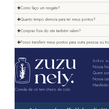
Como faço um resgate?
Quanto tempo demora para ter meus pontos?
Compras fora do site também valem?
Posso transferir meus pontos para outra pessoa ou tr
Sobre n
Nossa his
Quem so
Nossa ca
Manifesto
Comida de vó tem cheiro de colo.
Harah Serviços de Alimentação Ltda - 54.148.414/0