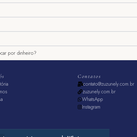
ocar por dinheiro?
ós
Contatos
tória
contato@zuzunely.com.br
mos
zuzunely.com.br
sa
WhatsApp
Instagram
001-91 (2025)
Política De Privacidade
Política De Trocas