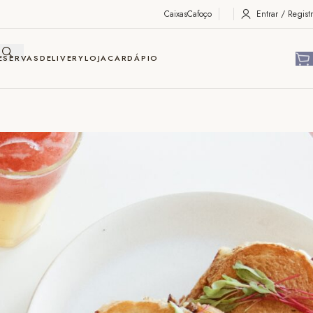
Caixas
Cafoço
Entrar / Registr
ESERVAS
DELIVERY
LOJA
CARDÁPIO