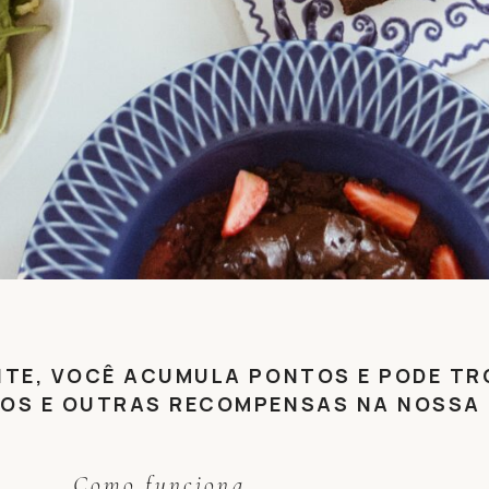
Clube do Cafoço​
SITE, VOCÊ ACUMULA PONTOS E PODE T
ZUZUNELY PARA RETRIBUIR QUEM JÁ É D
OS E OUTRAS RECOMPENSAS NA NOSSA 
RECOMPENSA.
Ver minha conta
Como funciona