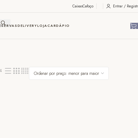
Caixas
Cafoço
Entrar / Registr
ESERVAS
DELIVERY
LOJA
CARDÁPIO
4