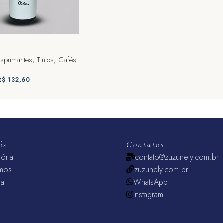
Espumantes
,
Tintos
,
Cafés
R$
132,60
ONAR AO CARRINHO
ós
Contatos
tória
contato@zuzunely.com.br
mos
zuzunely.com.br
sa
WhatsApp
Instagram