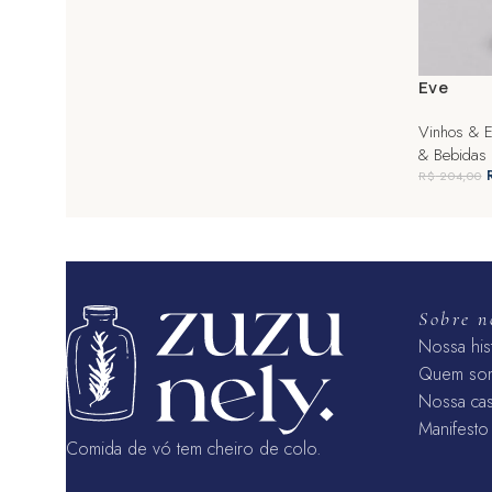
Eve
Vinhos & 
& Bebidas
R$
204,00
ADICI
Sobre n
Nossa his
Quem so
Nossa ca
Manifesto
Comida de vó tem cheiro de colo.