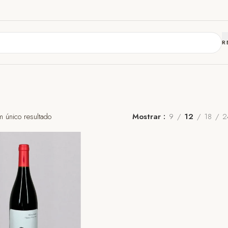
R
m único resultado
Mostrar
9
12
18
2