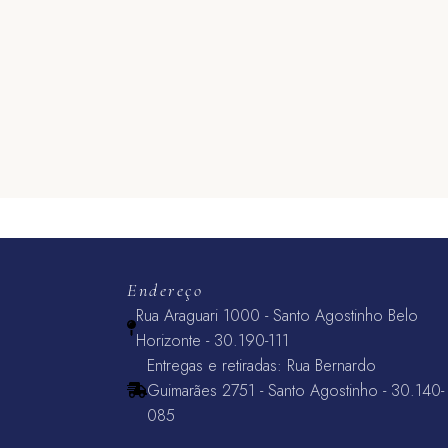
Endereço
Rua Araguari 1000 - Santo Agostinho Belo
Horizonte - 30.190-111
Entregas e retiradas: Rua Bernardo
Guimarães 2751 - Santo Agostinho - 30.140-
085