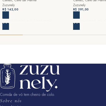
Zuzunely
Zuzunely
R$
142,00
R$
291,00
ADICIONAR AO CARRINHO
ADICIONAR AO 
Comida de vó tem cheiro de colo.
Sobre nós