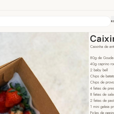
R
Início
Receba 
Caixi
Caixinha de an
80g de Gouda
40g caprino r
2 baby bell
Chips de batat
Chips de provo
4 fatias de pre
8 fatias de sal
2 fatias de pas
1 mini geleia p
Picles de pepi