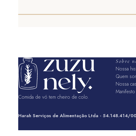
ADICIONAR AO CARRINHO
Sobre n
Nossa his
Quem so
Nossa ca
Manifesto
Comida de vó tem cheiro de colo.
Harah Serviços de Alimentação Ltda - 54.148.414/0