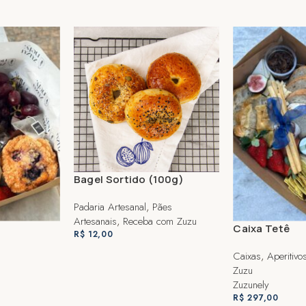
Bagel Sortido (100g)
Padaria Artesanal
,
Pães
Artesanais
,
Receba com Zuzu
Caixa Tetê
R$
12,00
Caixas
,
Aperitivo
ADICIONAR AO CARRINHO
Zuzu
Zuzunely
R$
297,00