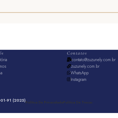
ADICIONAR AO CARRINHO
ADICIONAR AO CARRINHO
ós
Contatos
tória
contato@zuzunely.com.br
mos
zuzunely.com.br
sa
WhatsApp
Instagram
001-91 (2025)
Política De Privacidade
Política De Trocas