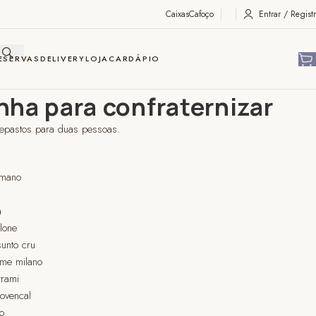
Caixas
Cafoço
Entrar / Registr
ESERVAS
DELIVERY
LOJA
CARDÁPIO
com Zuzu
Caixinha para confraternizar
nha para confraternizar
tepastos para duas pessoas.
omano
a
lone
sunto cru
ame milano
trami
rovencal
no